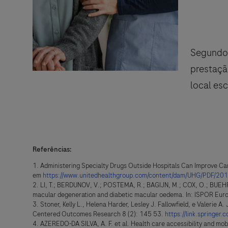
Segundo 
prestaçã
local es
Referências:
Administering Specialty Drugs Outside Hospitals Can Improve Ca
em
https://www.unitedhealthgroup.com/content/dam/UHG/PDF/201
LI, T.; BERDUNOV, V.; POSTEMA, R.; BAGIJN, M.; COX, O.; BUEHRE
macular degeneration and diabetic macular oedema. In: ISPOR Eu
Stoner, Kelly L., Helena Harder, Lesley J. Fallowfield, e Valerie
Centered Outcomes Research 8 (2): 145 53.
https://link.springe
AZEREDO-DA SILVA, A. F. et al. Health care accessibility and mobi