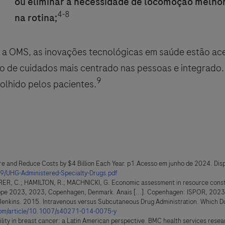
ou eliminar a necessidade de locomoção melhora
4-8
na rotina;
a OMS, as inovações tecnológicas em saúde estão ace
o de cuidados mais centrado nas pessoas e integrado.
9
colhido pelos pacientes.
re and Reduce Costs by $4 Billion Each Year. p1.Acesso em junho de 2024. Disp
9/UHG-Administered-Specialty-Drugs.pdf
R, C.; HAMILTON, R.; MACHNICKI, G. Economic assessment in resource constrain
rope 2023, 2023, Copenhagen, Denmark. Anais [...]. Copenhagen: ISPOR, 2023
 A. Jenkins. 2015. Intravenous versus Subcutaneous Drug Administration. Which D
r.com/article/10.1007/s40271-014-0075-y
lity in breast cancer: a Latin American perspective. BMC health services resear