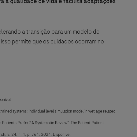
 a qualidade de vida e facilita adaptações
lerando a transição para um modelo de
 Isso permite que os cuidados ocorram no
onível
ed systems: Individual level simulation model in wet age related
.
o Patients Prefer? A Systematic Review”. The Patient Patient
ch, v. 24, n. 1, p. 764, 2024. Disponível