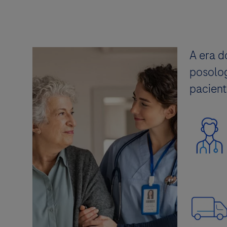
A era d
posolog
pacient